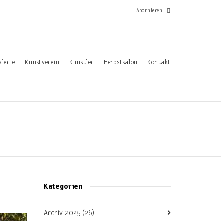
Abonnieren
*
alerie
Kunstverein
Künstler
Herbstsalon
Kontakt
Pflichtfeld
Email-Adresse
*
Vorname
Nachname
Kategorien
Archiv 2025
(26)