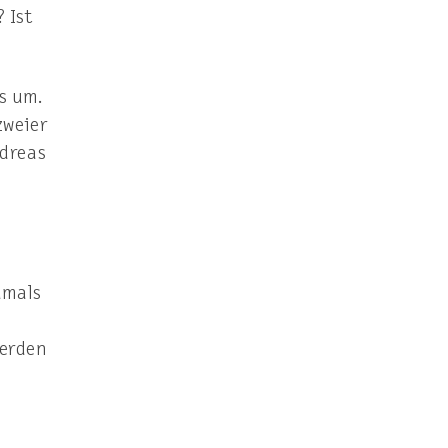
 Ist
s um.
zweier
ndreas
amals
werden