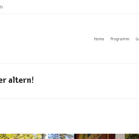
is
Home
Programm
G
r altern!