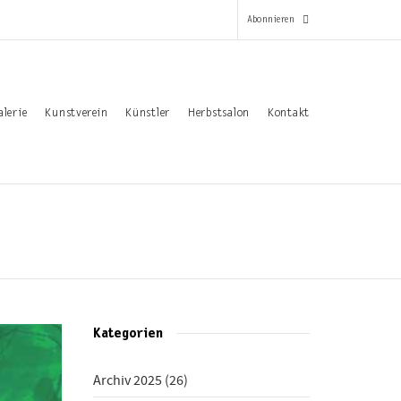
Abonnieren
*
alerie
Kunstverein
Künstler
Herbstsalon
Kontakt
Pflichtfeld
Email-Adresse
*
Vorname
Nachname
Kategorien
Archiv 2025
(26)