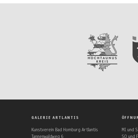
GALERIE ARTLANTIS
ÖFFNU
Kunstverein Bad Homburg Artlantis
MI und S
Tannenwaldweg 6
SO und F