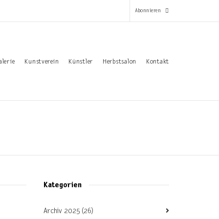
Abonnieren
*
alerie
Kunstverein
Künstler
Herbstsalon
Kontakt
Pflichtfeld
Email-Adresse
*
Vorname
Nachname
Kategorien
Archiv 2025
(26)