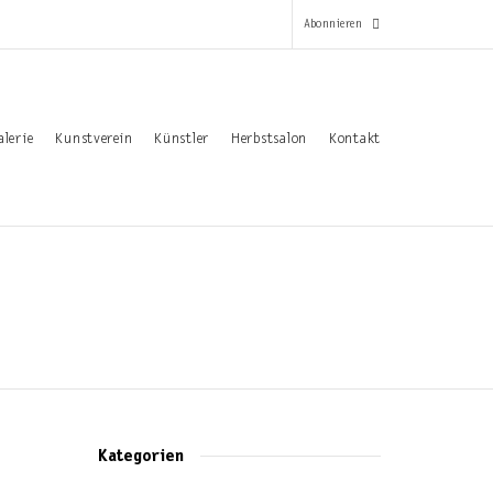
Abonnieren
*
alerie
Kunstverein
Künstler
Herbstsalon
Kontakt
Pflichtfeld
Email-Adresse
*
Vorname
Nachname
Kategorien