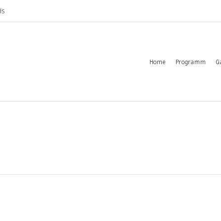
is
Home
Programm
G
d