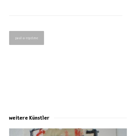
paul-a-royd.me
weitere Künstler