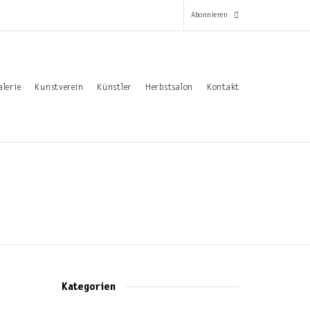
Abonnieren
*
alerie
Kunstverein
Künstler
Herbstsalon
Kontakt
Pflichtfeld
Email-Adresse
*
Vorname
Nachname
Kategorien