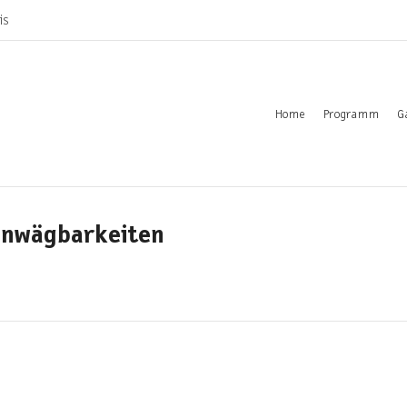
is
Home
Programm
G
Unwägbarkeiten