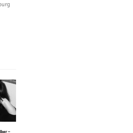
mburg
lber –