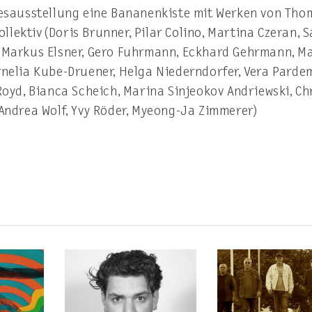
hresausstellung eine Bananenkiste mit Werken von Tho
lektiv (Doris Brunner, Pilar Colino, Martina Czeran, 
, Markus Elsner, Gero Fuhrmann, Eckhard Gehrmann, M
rnelia Kube-Druener, Helga Niederndorfer, Vera Parde
Royd, Bianca Scheich, Marina Sinjeokov Andriewski, Ch
 Andrea Wolf, Yvy Röder, Myeong-Ja Zimmerer)