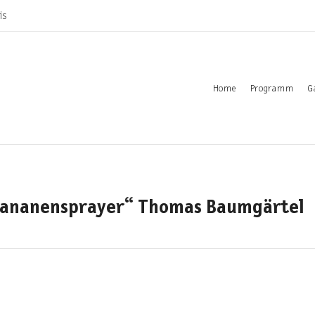
is
Home
Programm
G
 „Bananensprayer“ Thomas Baumgärtel