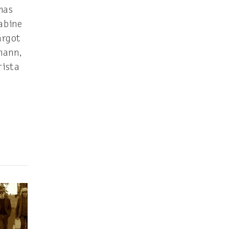
mas
Sabine
argot
mann,
rista