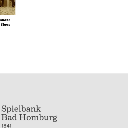
Banane
 Blues