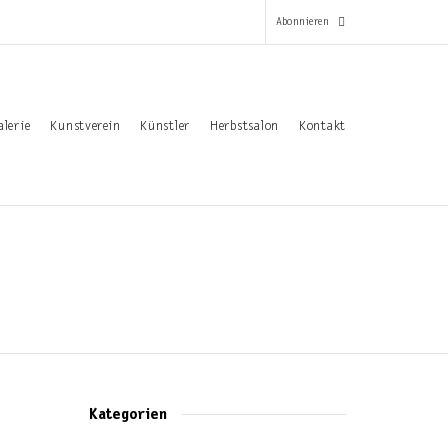
Abonnieren
*
alerie
Kunstverein
Künstler
Herbstsalon
Kontakt
Pflichtfeld
Email-Adresse
*
Vorname
Nachname
Kategorien