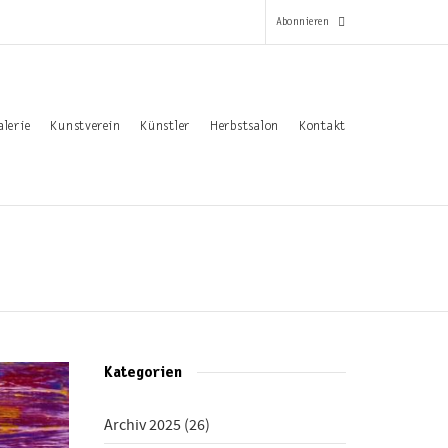
Abonnieren
*
alerie
Kunstverein
Künstler
Herbstsalon
Kontakt
Pflichtfeld
Email-Adresse
*
Vorname
Nachname
Kategorien
Archiv 2025
(26)